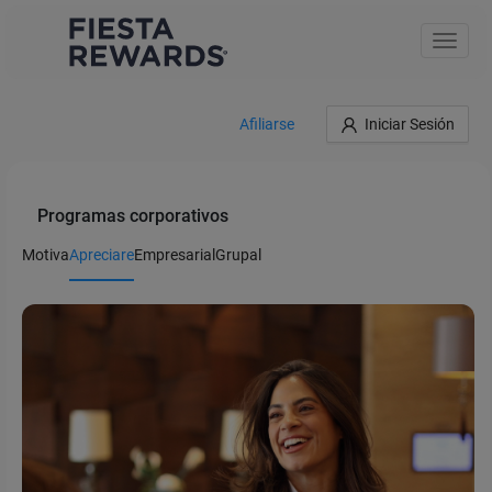
Toggle
naviga
Afiliarse
Iniciar Sesión
Programas corporativos
Motiva
Apreciare
Empresarial
Grupal