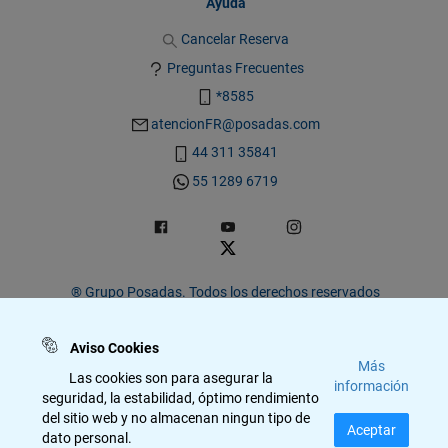
Ayuda
Cancelar Reserva
Preguntas Frecuentes
*8585
atencionFR@posadas.com
44 311 35841
55 1289 6719
® Grupo Posadas. Todos los derechos reservados
Aviso de Privacidad
|
Términos y condiciones.
Aviso Cookies
Más
Las cookies son para asegurar la
información
seguridad, la estabilidad, óptimo rendimiento
del sitio web y no almacenan ningun tipo de
Aceptar
dato personal.