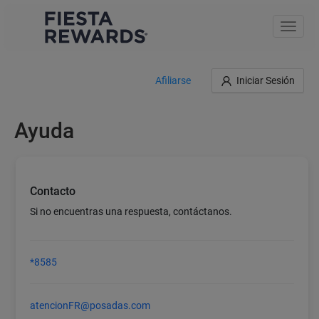
Toggle
naviga
Afiliarse
Iniciar Sesión
Ayuda
Contacto
Si no encuentras una respuesta, contáctanos.
*8585
atencionFR@posadas.com